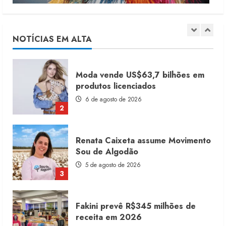
Dia dos Pais reforça retomada da
moda no varejo
7 de agosto de 2026
NOTÍCIAS EM ALTA
1
Moda vende US$63,7 bilhões em
produtos licenciados
6 de agosto de 2026
2
Renata Caixeta assume Movimento
Sou de Algodão
5 de agosto de 2026
3
Fakini prevê R$345 milhões de
receita em 2026