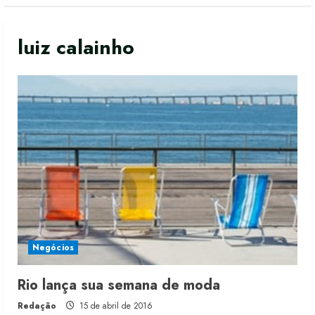
luiz calainho
Negócios
Moda vende US$63,7 bilhões em
Rio lança sua semana de moda
produtos licenciados
Redação
15 de abril de 2016
6 de agosto de 2026