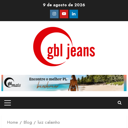
Skip
9 de agosto de 2026
to
Instagram
Youtube
Linkedin
content
Primary
Menu
Home
Blog
luiz calainho