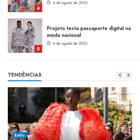
4 de agosto de 2026
4
Projeto testa passaporte digital na
moda nacional
4 de agosto de 2026
5
Dia dos Pais reforça retomada da
TENDÊNCIAS
moda no varejo
7 de agosto de 2026
1
Moda vende US$63,7 bilhões em
produtos licenciados
6 de agosto de 2026
2
Estilo