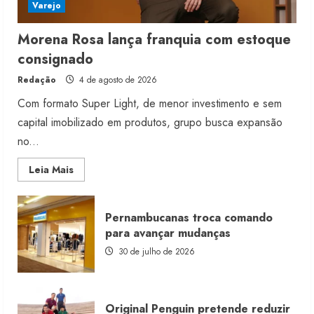
Varejo
Morena Rosa lança franquia com estoque
consignado
Redação
4 de agosto de 2026
Com formato Super Light, de menor investimento e sem
capital imobilizado em produtos, grupo busca expansão
no...
Read
Leia Mais
more
about
Morena
Rosa
Pernambucanas troca comando
lança
franquia
para avançar mudanças
com
estoque
30 de julho de 2026
consignado
Original Penguin pretende reduzir