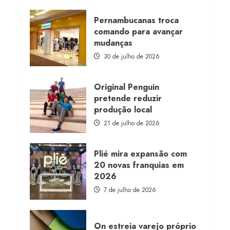
about
Morena
Rosa
Pernambucanas troca
lança
comando para avançar
franquia
com
mudanças
estoque
consignado
30 de julho de 2026
Original Penguin
pretende reduzir
produção local
21 de julho de 2026
Plié mira expansão com
20 novas franquias em
2026
7 de julho de 2026
On estreia varejo próprio