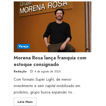
Projeto testa passaporte
digital na moda nacional
4 de agosto de 2026
4
Morena Rosa lança
franquia com estoque
consignado
Varejo
4 de agosto de 2026
5
Morena Rosa lança franquia com
estoque consignado
Redação
4 de agosto de 2026
Com formato Super Light, de menor
investimento e sem capital imobilizado em
produtos, grupo busca expansão no...
Read
Leia Mais
more