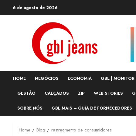
Skip
6 de agosto de 2026
to
content
HOME
NEGÓCIOS
ECONOMIA
GBL | MONITOR
GESTÃO
CALÇADOS
ZIP
WEB STORIES
G
SOBRE NÓS
GBL MAIS – GUIA DE FORNECEDORES
Home
Blog
rastreamento de consumidores