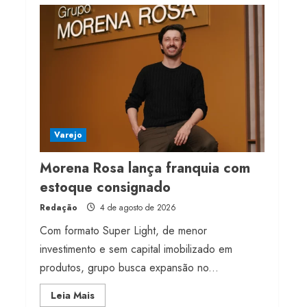
Projeto testa passaporte
digital na moda nacional
4 de agosto de 2026
4
Morena Rosa lança
franquia com estoque
consignado
Varejo
4 de agosto de 2026
5
Morena Rosa lança franquia com
estoque consignado
Redação
4 de agosto de 2026
Com formato Super Light, de menor
investimento e sem capital imobilizado em
produtos, grupo busca expansão no...
Read
Leia Mais
more