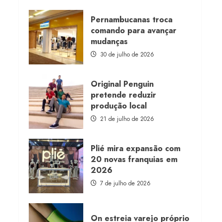
about
Morena
Rosa
Pernambucanas troca
lança
comando para avançar
franquia
com
mudanças
estoque
consignado
30 de julho de 2026
Original Penguin
pretende reduzir
produção local
21 de julho de 2026
Plié mira expansão com
20 novas franquias em
2026
7 de julho de 2026
On estreia varejo próprio