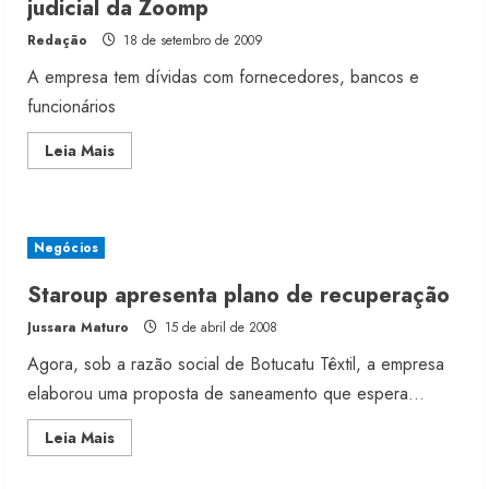
judicial da Zoomp
Redação
18 de setembro de 2009
A empresa tem dívidas com fornecedores, bancos e
funcionários
Moda vende US$63,7 bilhões em
Read
Leia Mais
produtos licenciados
more
about
6 de agosto de 2026
Credores
aprovam
2
plano
de
Negócios
recuperação
judicial
Renata Caixeta assume Movimento
da
Staroup apresenta plano de recuperação
Zoomp
Sou de Algodão
Jussara Maturo
15 de abril de 2008
5 de agosto de 2026
3
Agora, sob a razão social de Botucatu Têxtil, a empresa
elaborou uma proposta de saneamento que espera...
Fakini prevê R$345 milhões de
Read
Leia Mais
receita em 2026
more
about
4 de agosto de 2026
Staroup