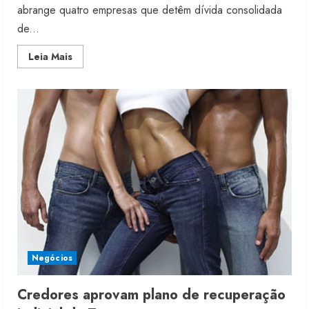
abrange quatro empresas que detêm dívida consolidada
de...
Read
Leia Mais
more
about
Grupo
da
Luigi
Bertolli
entra
em
recuperação
Negócios
Credores aprovam plano de recuperação