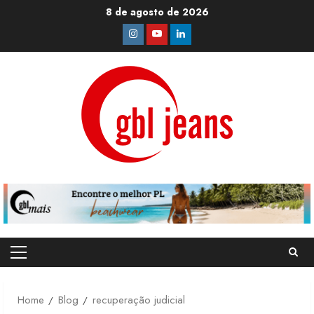
Skip
8 de agosto de 2026
to
Instagram
Youtube
Linkedin
content
Primary
Menu
Home
Blog
recuperação judicial