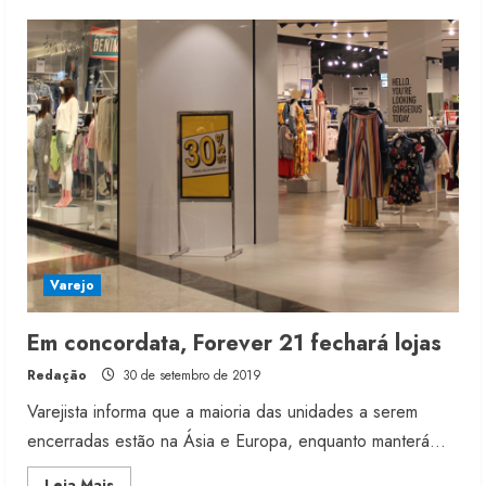
Duas
varejistas
pedem
recuperação
judicial
Varejo
Em concordata, Forever 21 fechará lojas
Redação
30 de setembro de 2019
Varejista informa que a maioria das unidades a serem
encerradas estão na Ásia e Europa, enquanto manterá...
Read
Leia Mais