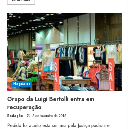
more
about
Em
concordata,
Forever
21
fechará
lojas
Negócios
Grupo da Luigi Bertolli entra em
recuperação
Redação
5 de fevereiro de 2016
Pedido foi aceito esta semana pela Justiça paulista e