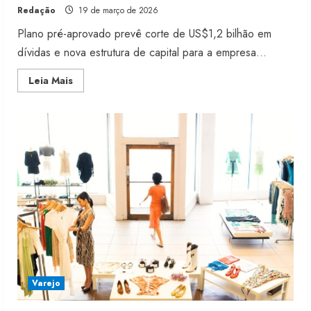
Redação
19 de março de 2026
Plano pré-aprovado prevê corte de US$1,2 bilhão em
dívidas e nova estrutura de capital para a empresa...
Read
Leia Mais
more
about
Lycra
pede
recuperação
judicial
nos
Estados
Unidos
Varejo