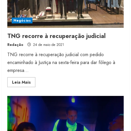
Negócios
TNG recorre à recuperação judicial
Redação
24 de maio de 2021
TNG recorre à recuperação judicial com pedido
encaminhado à Justiça na sexta-feira para dar fôlego à
empresa...
Read
Leia Mais
more
about
TNG
recorre
à
recuperação
judicial