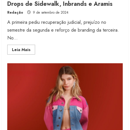
Drops de Sidewalk, Inbrands e Aramis
Redação
9 de setembro de 2024
A primeira pediu recuperação judicial, prejuízo no
semestre da segunda e reforço de branding da terceira.
No...
Read
Leia Mais
more
about
Drops
de
Sidewalk,
Inbrands
e
Aramis