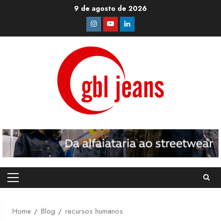
Skip
9 de agosto de 2026
to
Instagram
Youtube
Linkedin
content
Primary
Menu
Home
Blog
recursos humanos