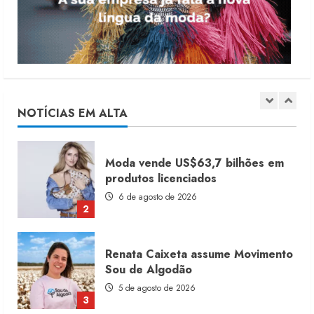
7 de agosto de 2026
1
Moda vende US$63,7 bilhões em
produtos licenciados
6 de agosto de 2026
NOTÍCIAS EM ALTA
2
Renata Caixeta assume Movimento
Sou de Algodão
5 de agosto de 2026
3
Fakini prevê R$345 milhões de
receita em 2026
4 de agosto de 2026
4