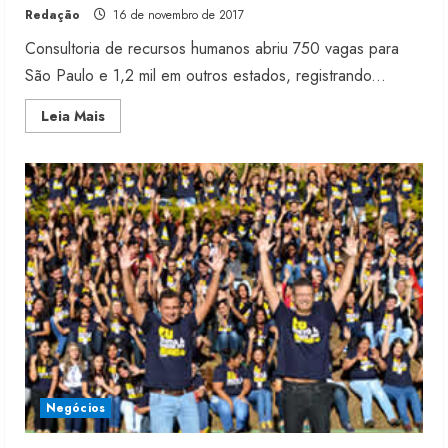
Redação
16 de novembro de 2017
Consultoria de recursos humanos abriu 750 vagas para
São Paulo e 1,2 mil em outros estados, registrando...
Read
Leia Mais
more
about
Cresce
busca
por
temporários
no
varejo
de
moda
Moda vende US$63,7 bilhões em
produtos licenciados
6 de agosto de 2026
Negócios
2