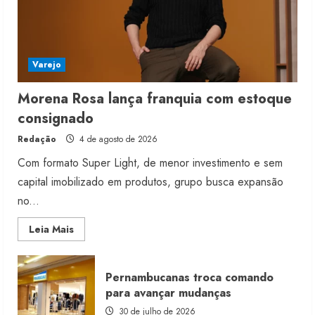
Varejo
Morena Rosa lança franquia com estoque
consignado
Redação
4 de agosto de 2026
Com formato Super Light, de menor investimento e sem
capital imobilizado em produtos, grupo busca expansão
no...
Read
Leia Mais
more
about
Morena
Rosa
Pernambucanas troca comando
lança
franquia
para avançar mudanças
com
estoque
30 de julho de 2026