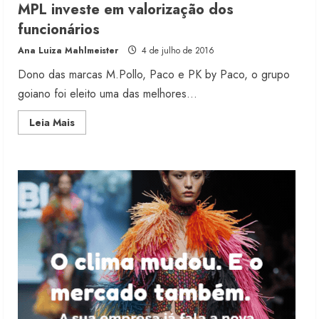
MPL investe em valorização dos
Renata Caixeta assume Movimento
funcionários
Sou de Algodão
Ana Luiza Mahlmeister
4 de julho de 2016
5 de agosto de 2026
3
Dono das marcas M.Pollo, Paco e PK by Paco, o grupo
goiano foi eleito uma das melhores...
Fakini prevê R$345 milhões de
Read
Leia Mais
receita em 2026
more
about
4 de agosto de 2026
MPL
4
investe
em
valorização
dos
funcionários
Projeto testa passaporte digital na
moda nacional
4 de agosto de 2026
5
Dia dos Pais reforça retomada da
moda no varejo