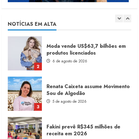
Dia dos Pais reforça retomada da
moda no varejo
7 de agosto de 2026
NOTÍCIAS EM ALTA
1
Moda vende US$63,7 bilhões em
produtos licenciados
6 de agosto de 2026
2
Renata Caixeta assume Movimento
Sou de Algodão
5 de agosto de 2026
3
Fakini prevê R$345 milhões de
receita em 2026