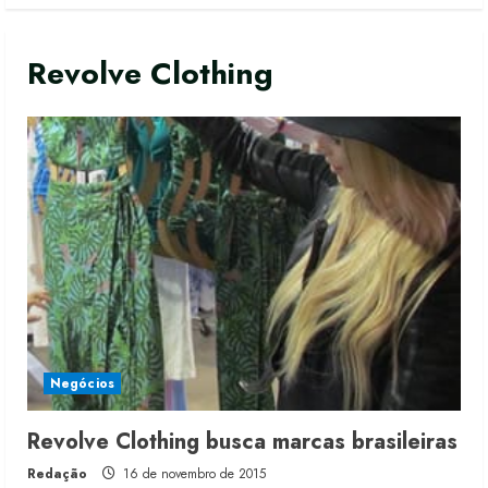
Revolve Clothing
Negócios
Moda vende US$63,7 bilhões em
Revolve Clothing busca marcas brasileiras
produtos licenciados
Redação
16 de novembro de 2015
6 de agosto de 2026