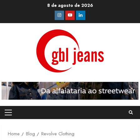
Skip
8 de agosto de 2026
to
Instagram
Youtube
Linkedin
content
Primary
Menu
Home
Blog
Revolve Clothing