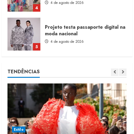
4 de agosto de 2026
4
Projeto testa passaporte digital na
moda nacional
4 de agosto de 2026
5
Dia dos Pais reforça retomada da
TENDÊNCIAS
moda no varejo
7 de agosto de 2026
1
Moda vende US$63,7 bilhões em
produtos licenciados
6 de agosto de 2026
2
Estilo