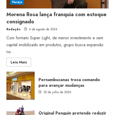
Varejo
Morena Rosa lança franquia com estoque
consignado
Redação
4 de agosto de 2026
Com formato Super Light, de menor investimento e sem
capital imobilizado em produtos, grupo busca expansão
no...
Read
Leia Mais
more
about
Morena
Rosa
Pernambucanas troca comando
lança
franquia
para avançar mudanças
com
estoque
30 de julho de 2026
consignado
Original Penguin pretende reduzir