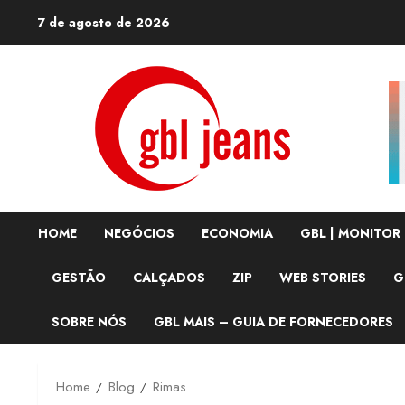
Skip
7 de agosto de 2026
to
content
HOME
NEGÓCIOS
ECONOMIA
GBL | MONITOR
GESTÃO
CALÇADOS
ZIP
WEB STORIES
G
SOBRE NÓS
GBL MAIS – GUIA DE FORNECEDORES
Home
Blog
Rimas