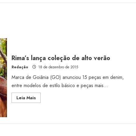
Rima’s lança coleção de alto verão
Redação
18 de dezembro de 2015
Marca de Goiânia (GO) anunciou 15 peças em denim,
entre modelos de estilo básico e peças mais...
Read
Leia Mais
more
about
Rima’s
lança
coleção
de
alto
verão