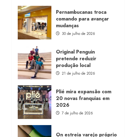
about
Morena
Rosa
Pernambucanas troca
lança
comando para avançar
franquia
com
mudanças
estoque
consignado
30 de julho de 2026
Original Penguin
pretende reduzir
produção local
21 de julho de 2026
Plié mira expansão com
20 novas franquias em
2026
7 de julho de 2026
On estreia varejo próprio