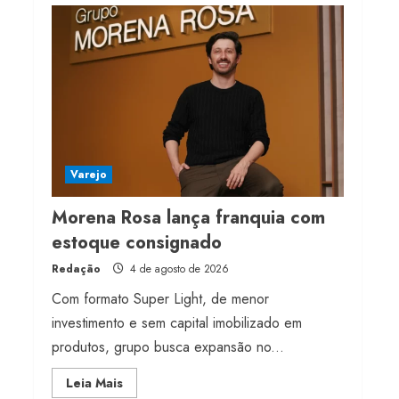
milhões de receita em
2026
4 de agosto de 2026
4
Projeto testa passaporte
digital na moda nacional
4 de agosto de 2026
Varejo
5
Morena Rosa lança franquia com
estoque consignado
Redação
4 de agosto de 2026
Com formato Super Light, de menor
investimento e sem capital imobilizado em
produtos, grupo busca expansão no...
Read
Leia Mais
more