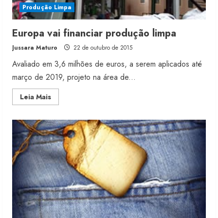
Produção Limpa
Europa vai financiar produção limpa
Jussara Maturo
22 de outubro de 2015
Avaliado em 3,6 milhões de euros, a serem aplicados até
março de 2019, projeto na área de...
Read
Leia Mais
more
about
Europa
vai
financiar
produção
limpa
Renata Caixeta assume Movimento
Sou de Algodão