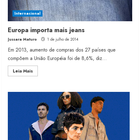
5 de agosto de 2026
2
Internacional
Fakini prevê R$345 milhões de
Europa importa mais jeans
receita em 2026
Jussara Maturo
1 de julho de 2014
4 de agosto de 2026
3
Em 2013, aumento de compras dos 27 países que
compõem a União Européia foi de 8,6%, diz...
Projeto testa passaporte digital na
Read
Leia Mais
moda nacional
more
about
4 de agosto de 2026
Europa
4
importa
mais
jeans
Morena Rosa lança franquia com
estoque consignado
4 de agosto de 2026
5