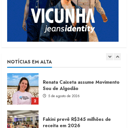
Moda vende US$63,7 bilhões em
produtos licenciados
6 de agosto de 2026
1
Renata Caixeta assume Movimento
Sou de Algodão
5 de agosto de 2026
NOTÍCIAS EM ALTA
2
Fakini prevê R$345 milhões de
receita em 2026
4 de agosto de 2026
3
Projeto testa passaporte digital na
moda nacional