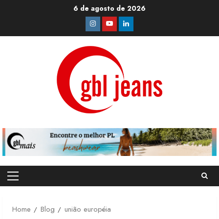
Skip
6 de agosto de 2026
to
Instagram
Youtube
Linkedin
content
Primary
Menu
Home
Blog
união européia