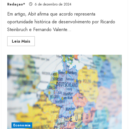
Redaçao*
6 de dezembro de 2024
Em artigo, Abit afirma que acordo representa
oportunidade histórica de desenvolvimento por Ricardo
Steinbruch e Fernando Valente...
Read
Leia Mais
more
about
Acordo
Mercosul
e
União
Europeia
concluído
Economia