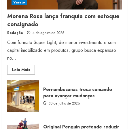
Varejo
Morena Rosa lança franquia com estoque
consignado
Redação
4 de agosto de 2026
Com formato Super Light, de menor investimento e sem
capital imobilizado em produtos, grupo busca expansão
no...
Read
Leia Mais
more
about
Morena
Rosa
Pernambucanas troca comando
lança
franquia
para avançar mudanças
com
estoque
30 de julho de 2026
consignado
Original Penguin pretende reduzir