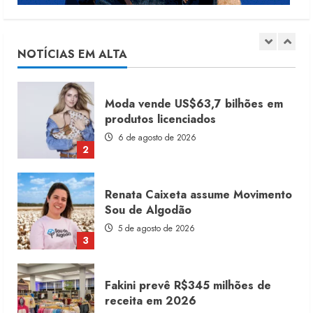
Dia dos Pais reforça retomada da
moda no varejo
7 de agosto de 2026
NOTÍCIAS EM ALTA
1
Moda vende US$63,7 bilhões em
produtos licenciados
6 de agosto de 2026
2
Renata Caixeta assume Movimento
Sou de Algodão
5 de agosto de 2026
3
Fakini prevê R$345 milhões de
receita em 2026