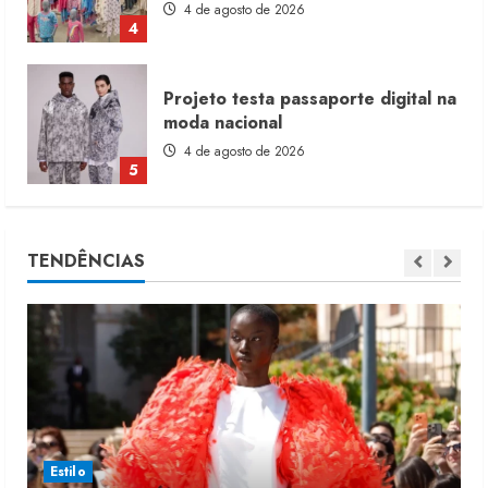
4 de agosto de 2026
4
Projeto testa passaporte digital na
moda nacional
4 de agosto de 2026
5
Dia dos Pais reforça retomada da
TENDÊNCIAS
moda no varejo
7 de agosto de 2026
1
Moda vende US$63,7 bilhões em
produtos licenciados
6 de agosto de 2026
2
Estilo