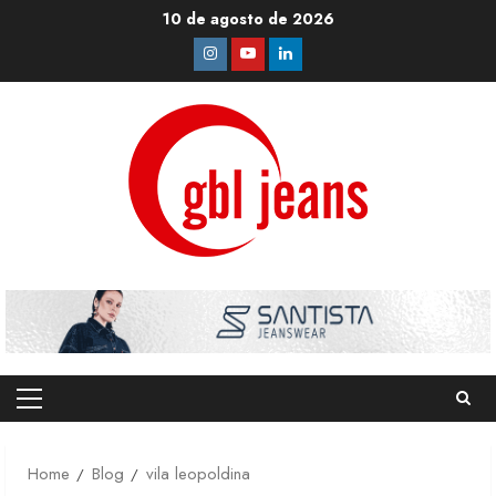
Skip
10 de agosto de 2026
to
Instagram
Youtube
Linkedin
content
Primary
Menu
Home
Blog
vila leopoldina