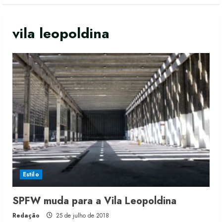
vila leopoldina
Estilo
Moda vende US$63,7 bilhões em
SPFW muda para a Vila Leopoldina
produtos licenciados
Redação
25 de julho de 2018
6 de agosto de 2026