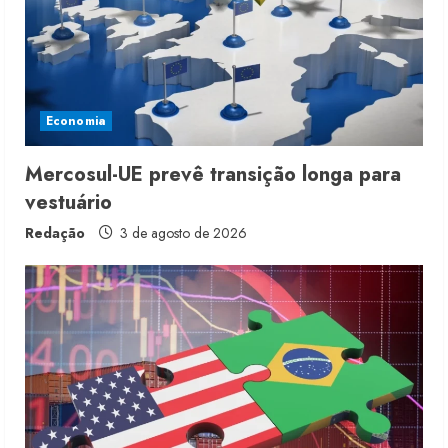
e
a
d
i
Economia
n
Mercosul-UE prevê transição longa para
vestuário
g
Redação
3 de agosto de 2026