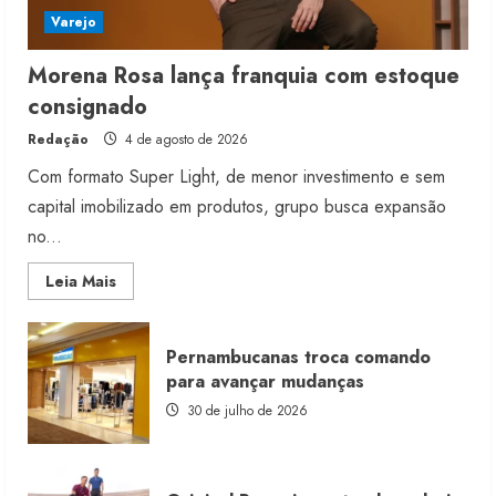
Varejo
Morena Rosa lança franquia com estoque
consignado
Redação
4 de agosto de 2026
Com formato Super Light, de menor investimento e sem
capital imobilizado em produtos, grupo busca expansão
no...
Read
Leia Mais
more
about
Morena
Rosa
Pernambucanas troca comando
lança
franquia
para avançar mudanças
com
estoque
30 de julho de 2026
consignado