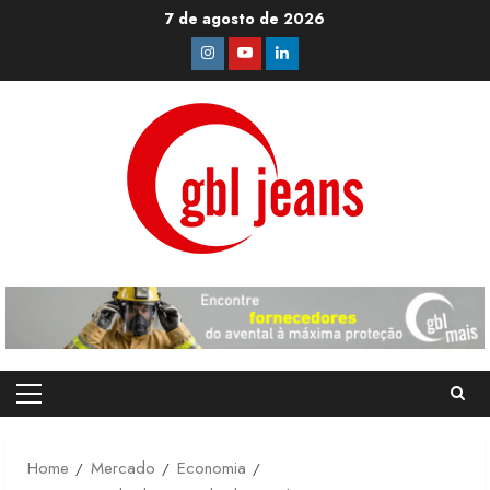
Skip
7 de agosto de 2026
to
Instagram
Youtube
Linkedin
content
Primary
Menu
Home
Mercado
Economia