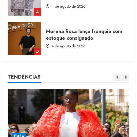
4 de agosto de 2026
5
Moda vende US$63,7 bilhões em
produtos licenciados
6 de agosto de 2026
1
Renata Caixeta assume Movimento
TENDÊNCIAS
Sou de Algodão
5 de agosto de 2026
2
Fakini prevê R$345 milhões de
receita em 2026
4 de agosto de 2026
3
Estilo