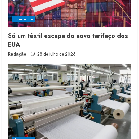
Economia
Só um têxtil escapa do novo tarifaço dos
EUA
Redação
28 de julho de 2026
Renata Caixeta assume Movimento
Sou de Algodão
5 de agosto de 2026
2
Fakini prevê R$345 milhões de
receita em 2026