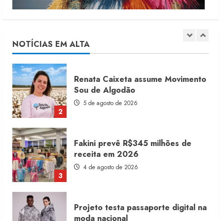
Renata Caixeta assume Movimento
Sou de Algodão
5 de agosto de 2026
NOTÍCIAS EM ALTA
2
Fakini prevê R$345 milhões de
receita em 2026
4 de agosto de 2026
3
Projeto testa passaporte digital na
moda nacional
4 de agosto de 2026
4
Morena Rosa lança franquia com
estoque consignado