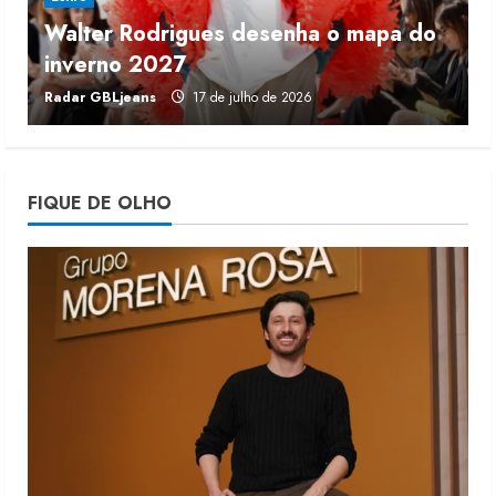
Walter Rodrigues desenha o mapa do
Projeto testa passaporte digital na
inverno 2027
r
moda nacional
Radar GBLjeans
17 de julho de 2026
J
4 de agosto de 2026
4
Morena Rosa lança franquia com
FIQUE DE OLHO
estoque consignado
4 de agosto de 2026
5