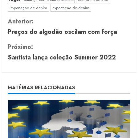
importação de denim
exportação de denim
C
Anterior:
Preços do algodão oscilam com força
o
n
Próximo:
Santista lança coleção Summer 2022
t
i
n
MATÉRIAS RELACIONADAS
u
e
R