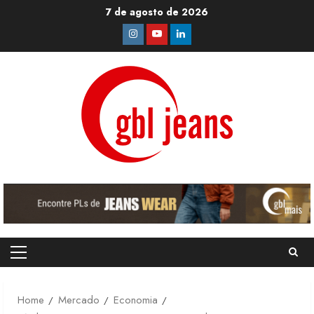
Skip
7 de agosto de 2026
to
Instagram
Youtube
Linkedin
content
Primary
Menu
Home
Mercado
Economia