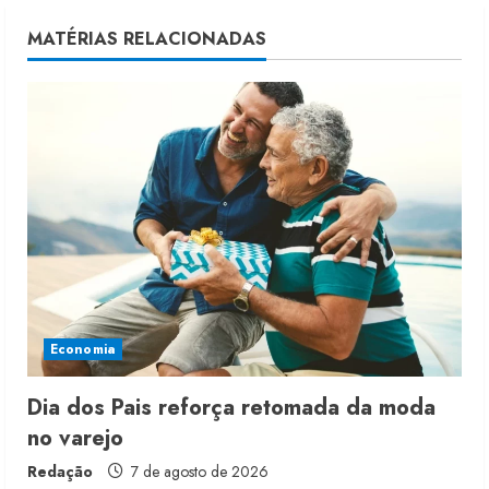
u
MATÉRIAS RELACIONADAS
e
R
e
a
d
i
Economia
n
g
Dia dos Pais reforça retomada da moda
no varejo
Redação
7 de agosto de 2026