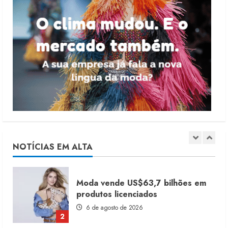
4 de agosto de 2026
5
Dia dos Pais reforça retomada da
moda no varejo
7 de agosto de 2026
1
Moda vende US$63,7 bilhões em
produtos licenciados
6 de agosto de 2026
NOTÍCIAS EM ALTA
2
Renata Caixeta assume Movimento
Sou de Algodão
5 de agosto de 2026
3