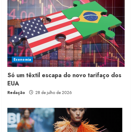
Moda vende US$63,7 bilhões em
produtos licenciados
6 de agosto de 2026
2
Renata Caixeta assume Movimento
Sou de Algodão
Economia
5 de agosto de 2026
3
Só um têxtil escapa do novo tarifaço dos
EUA
Fakini prevê R$345 milhões de
receita em 2026
Redação
28 de julho de 2026
4 de agosto de 2026
4
Projeto testa passaporte digital na
moda nacional