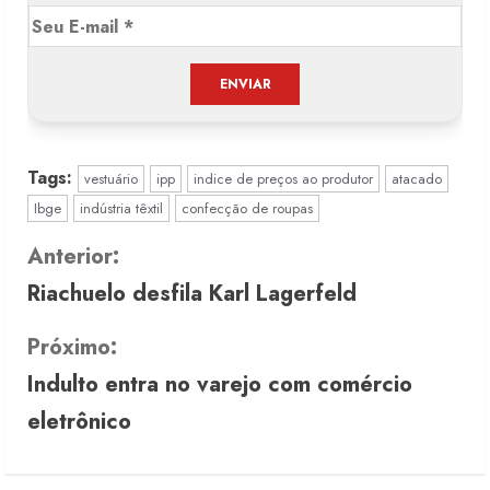
Tags:
vestuário
ipp
indice de preços ao produtor
atacado
Ibge
indústria têxtil
confecção de roupas
C
Anterior:
Riachuelo desfila Karl Lagerfeld
o
n
Próximo:
Indulto entra no varejo com comércio
t
eletrônico
i
n