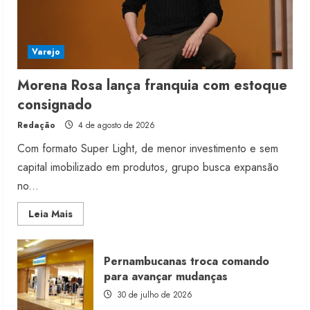
Varejo
Morena Rosa lança franquia com estoque
consignado
Redação
4 de agosto de 2026
Com formato Super Light, de menor investimento e sem
capital imobilizado em produtos, grupo busca expansão
no...
Read
Leia Mais
more
about
Morena
Rosa
Pernambucanas troca comando
lança
franquia
para avançar mudanças
com
estoque
30 de julho de 2026
consignado