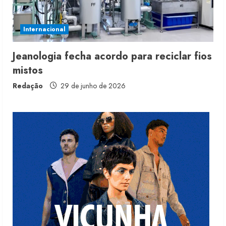
Renata Caixeta assume Movimento
Sou de Algodão
Internacional
5 de agosto de 2026
3
Jeanologia fecha acordo para reciclar fios
mistos
Fakini prevê R$345 milhões de
receita em 2026
Redação
29 de junho de 2026
4 de agosto de 2026
4
Projeto testa passaporte digital na
moda nacional
4 de agosto de 2026
5
Dia dos Pais reforça retomada da
moda no varejo