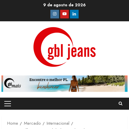
Skip
9 de agosto de 2026
to
Instagram
Youtube
Linkedin
content
Primary
Menu
Home
Mercado
Internacional