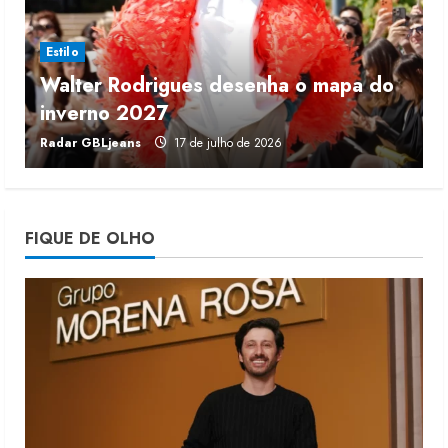
5 de agosto de 2026
3
Estilo
Walter Rodrigues desenha o mapa do
Fakini prevê R$345 milhões de
inverno 2027
r
receita em 2026
Radar GBLjeans
17 de julho de 2026
J
4 de agosto de 2026
4
Projeto testa passaporte digital na
FIQUE DE OLHO
moda nacional
4 de agosto de 2026
5