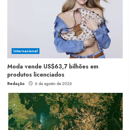
R
e
a
d
i
Internacional
n
Moda vende US$63,7 bilhões em
produtos licenciados
g
Redação
6 de agosto de 2026