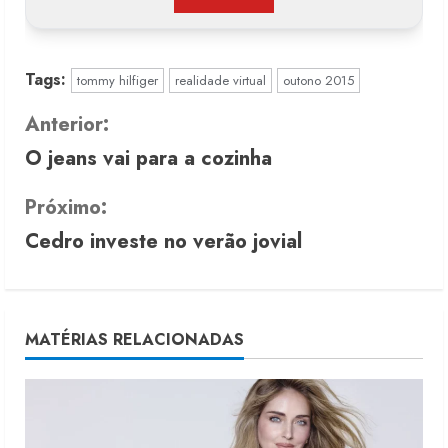
Tags:
tommy hilfiger
realidade virtual
outono 2015
C
Anterior:
O jeans vai para a cozinha
o
n
Próximo:
Cedro investe no verão jovial
t
i
n
MATÉRIAS RELACIONADAS
u
e