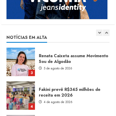
7 de agosto de 2026
1
Moda vende US$63,7 bilhões em
produtos licenciados
6 de agosto de 2026
NOTÍCIAS EM ALTA
2
Renata Caixeta assume Movimento
Sou de Algodão
5 de agosto de 2026
3
Fakini prevê R$345 milhões de
receita em 2026
4 de agosto de 2026
4