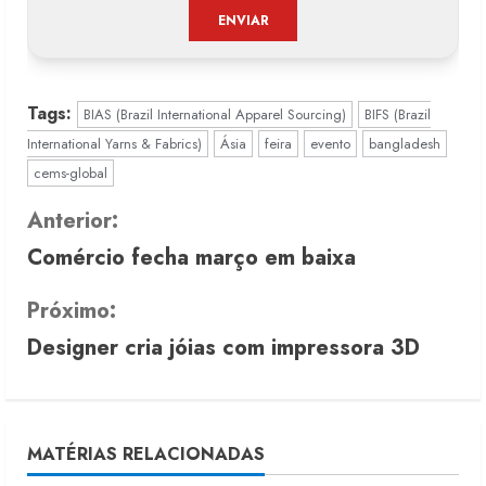
Tags:
BIAS (Brazil International Apparel Sourcing)
BIFS (Brazil
International Yarns & Fabrics)
Ásia
feira
evento
bangladesh
cems-global
C
Anterior:
Comércio fecha março em baixa
o
n
Próximo:
Designer cria jóias com impressora 3D
t
i
n
MATÉRIAS RELACIONADAS