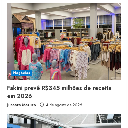
u
e
R
e
a
d
i
Negócios
n
Fakini prevê R$345 milhões de receita
em 2026
g
Jussara Maturo
4 de agosto de 2026