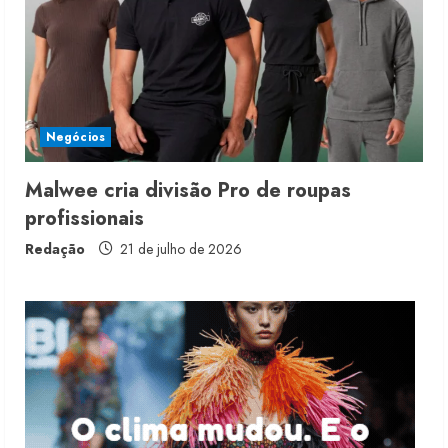
4 de agosto de 2026
2
Projeto testa passaporte digital na
moda nacional
Negócios
4 de agosto de 2026
3
Malwee cria divisão Pro de roupas
profissionais
Morena Rosa lança franquia com
estoque consignado
Redação
21 de julho de 2026
4 de agosto de 2026
4
Mercosul-UE prevê transição longa
para vestuário
3 de agosto de 2026
5