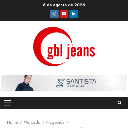
Skip
6 de agosto de 2026
to
Instagram
Youtube
Linkedin
content
Primary
Menu
Home
Mercado
Negócios