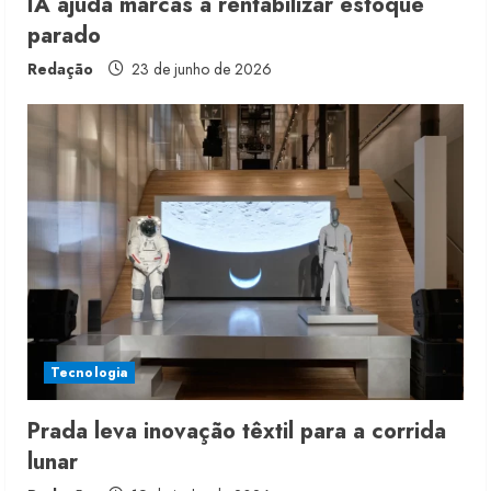
IA ajuda marcas a rentabilizar estoque
parado
Redação
23 de junho de 2026
Moda vende US$63,7 bilhões em
produtos licenciados
6 de agosto de 2026
2
Renata Caixeta assume Movimento
Sou de Algodão
Tecnologia
5 de agosto de 2026
3
Prada leva inovação têxtil para a corrida
lunar
Fakini prevê R$345 milhões de
receita em 2026