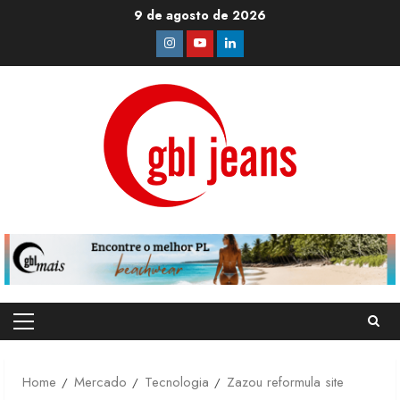
Skip
9 de agosto de 2026
to
Instagram
Youtube
Linkedin
content
Primary
Menu
Home
Mercado
Tecnologia
Zazou reformula site