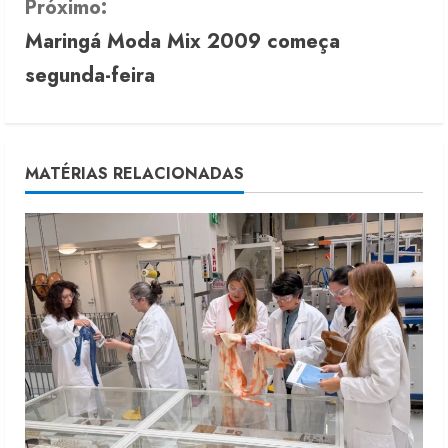
Próximo:
t
Maringá Moda Mix 2009 começa
i
segunda-feira
n
u
MATÉRIAS RELACIONADAS
e
R
e
a
d
i
n