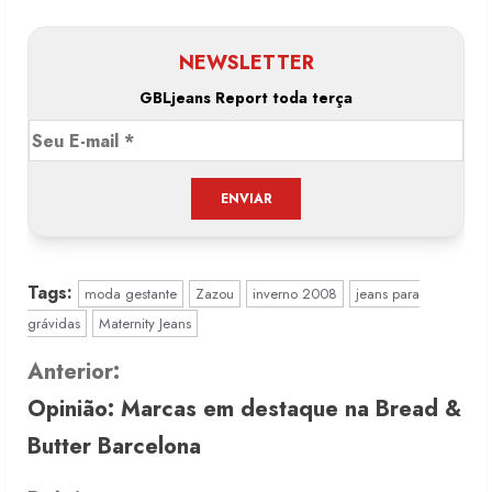
NEWSLETTER
GBLjeans Report toda terça
Tags:
moda gestante
Zazou
inverno 2008
jeans para
grávidas
Maternity Jeans
C
Anterior:
Opinião: Marcas em destaque na Bread &
o
Butter Barcelona
n