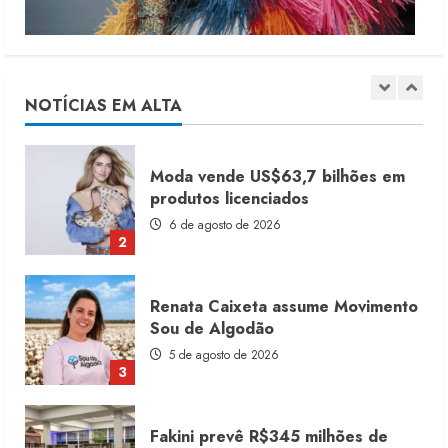
Moda vende US$63,7 bilhões em
produtos licenciados
6 de agosto de 2026
NOTÍCIAS EM ALTA
2
Renata Caixeta assume Movimento
Sou de Algodão
5 de agosto de 2026
3
Fakini prevê R$345 milhões de
receita em 2026
4 de agosto de 2026
4
Projeto testa passaporte digital na