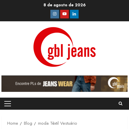
Skip
8 de agosto de 2026
to
Instagram
Youtube
Linkedin
content
Primary
Menu
Home
Blog
moda Têxtil Vestuário