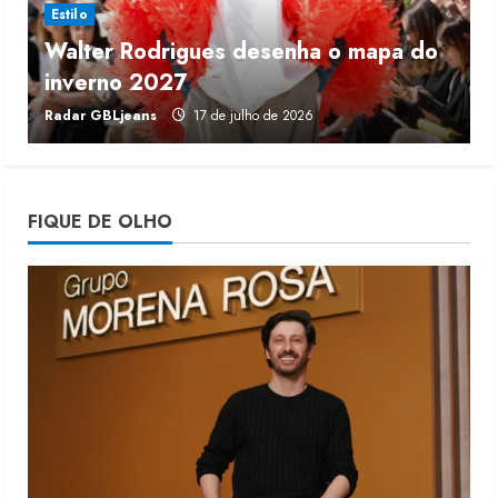
Estilo
Walter Rodrigues desenha o mapa do
Fakini prevê R$345 milhões de
inverno 2027
r
receita em 2026
Radar GBLjeans
17 de julho de 2026
J
4 de agosto de 2026
4
Projeto testa passaporte digital na
FIQUE DE OLHO
moda nacional
4 de agosto de 2026
5