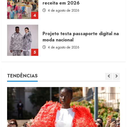
moda nacional
4 de agosto de 2026
5
Dia dos Pais reforça retomada da
moda no varejo
7 de agosto de 2026
1
Moda vende US$63,7 bilhões em
TENDÊNCIAS
produtos licenciados
6 de agosto de 2026
2
Renata Caixeta assume Movimento
Sou de Algodão
5 de agosto de 2026
3