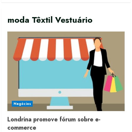
moda Têxtil Vestuário
Moda vende US$63,7 bilhões em
produtos licenciados
6 de agosto de 2026
Negócios
2
Londrina promove fórum sobre e-
Renata Caixeta assume Movimento
commerce
Sou de Algodão