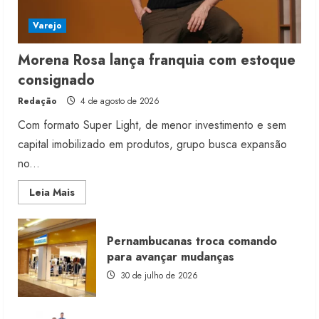
Varejo
Morena Rosa lança franquia com estoque
consignado
Redação
4 de agosto de 2026
Com formato Super Light, de menor investimento e sem
capital imobilizado em produtos, grupo busca expansão
no...
Read
Leia Mais
more
about
Morena
Rosa
Pernambucanas troca comando
lança
franquia
para avançar mudanças
com
estoque
30 de julho de 2026
consignado