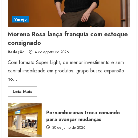
Varejo
Morena Rosa lança franquia com estoque
consignado
Redação
4 de agosto de 2026
Com formato Super Light, de menor investimento e sem
capital imobilizado em produtos, grupo busca expansão
no...
Read
Leia Mais
more
about
Morena
Rosa
Pernambucanas troca comando
lança
franquia
para avançar mudanças
com
estoque
30 de julho de 2026
consignado