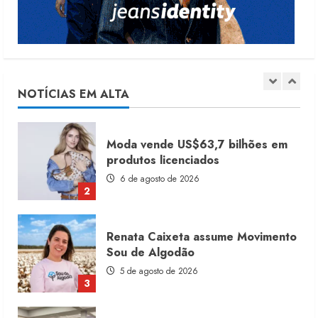
5
Dia dos Pais reforça retomada da
moda no varejo
7 de agosto de 2026
NOTÍCIAS EM ALTA
1
Moda vende US$63,7 bilhões em
produtos licenciados
6 de agosto de 2026
2
Renata Caixeta assume Movimento
Sou de Algodão
5 de agosto de 2026
3