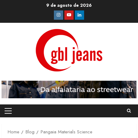
Skip
9 de agosto de 2026
to
Instagram
Youtube
Linkedin
content
Primary
Menu
Home
Blog
Pangaia Materials Science