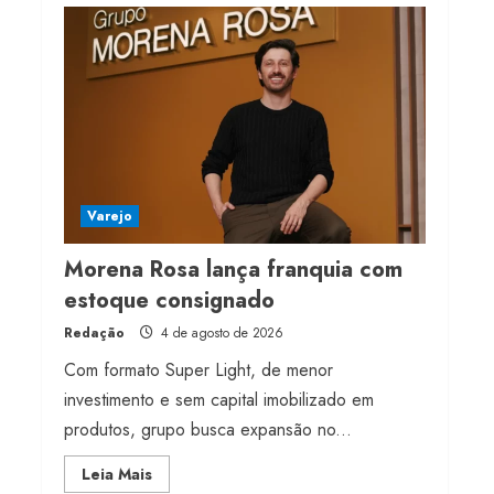
franquia com estoque
consignado
4 de agosto de 2026
4
Mercosul-UE prevê
transição longa para
vestuário
Varejo
3 de agosto de 2026
5
Morena Rosa lança franquia com
estoque consignado
Redação
4 de agosto de 2026
Com formato Super Light, de menor
investimento e sem capital imobilizado em
produtos, grupo busca expansão no...
Read
Leia Mais
more