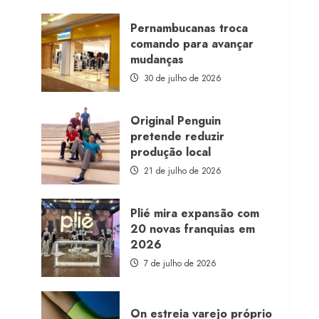
about
Morena
Rosa
Pernambucanas troca
lança
comando para avançar
franquia
com
mudanças
estoque
consignado
30 de julho de 2026
Original Penguin
pretende reduzir
produção local
21 de julho de 2026
Plié mira expansão com
20 novas franquias em
2026
7 de julho de 2026
On estreia varejo próprio