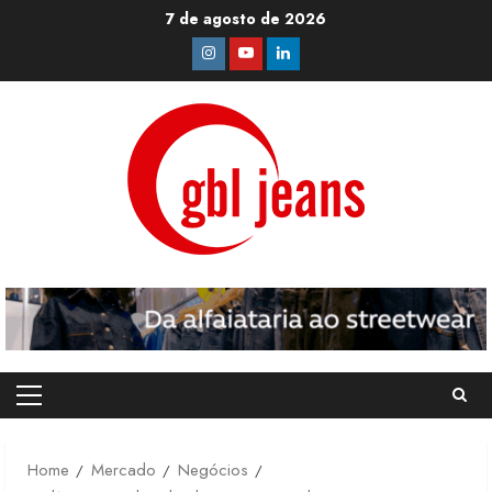
Skip
7 de agosto de 2026
to
Instagram
Youtube
Linkedin
content
Primary
Menu
Home
Mercado
Negócios