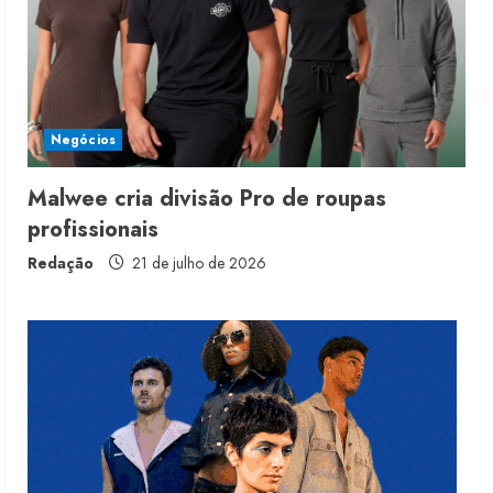
5 de agosto de 2026
2
Fakini prevê R$345 milhões de
receita em 2026
Negócios
4 de agosto de 2026
3
Malwee cria divisão Pro de roupas
profissionais
Projeto testa passaporte digital na
moda nacional
Redação
21 de julho de 2026
4 de agosto de 2026
4
Morena Rosa lança franquia com
estoque consignado
4 de agosto de 2026
5