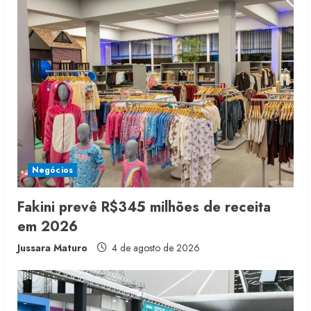
u
e
R
e
a
d
i
Negócios
n
Fakini prevê R$345 milhões de receita
em 2026
g
Jussara Maturo
4 de agosto de 2026