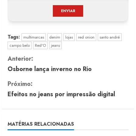
Tags:
multimarcas
denim
lojas
red onion
santo andré
campo belo
Red'O
jeans
C
Anterior:
Osborne lança inverno no Rio
o
n
Próximo:
Efeitos no jeans por impressão digital
t
i
n
MATÉRIAS RELACIONADAS