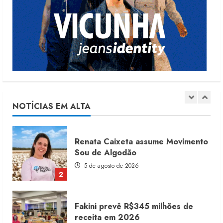
Moda vende US$63,7 bilhões em
produtos licenciados
6 de agosto de 2026
1
Renata Caixeta assume Movimento
Sou de Algodão
5 de agosto de 2026
NOTÍCIAS EM ALTA
2
Fakini prevê R$345 milhões de
receita em 2026
4 de agosto de 2026
3
Projeto testa passaporte digital na
moda nacional