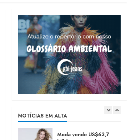
Fakini prevê R$345
milhões de receita em
2026
4 de agosto de 2026
4
Projeto testa passaporte
digital na moda nacional
4 de agosto de 2026
5
Dia dos Pais reforça
retomada da moda no
varejo
7 de agosto de 2026
1
NOTÍCIAS EM ALTA
Moda vende US$63,7
bilhões em produtos
licenciados