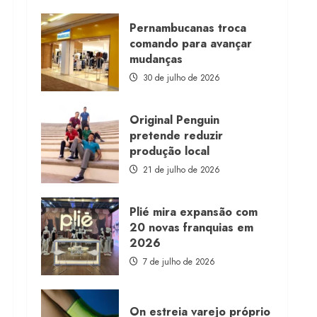
about
Morena
Rosa
Pernambucanas troca
lança
comando para avançar
franquia
com
mudanças
estoque
consignado
30 de julho de 2026
Original Penguin
pretende reduzir
produção local
21 de julho de 2026
Plié mira expansão com
20 novas franquias em
2026
7 de julho de 2026
On estreia varejo próprio