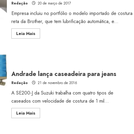
Redação
20 de março de 2017
Empresa incluiu no portfólio o modelo importado de costura
reta da Brother, que tem lubrificação automática, e...
Read
Leia Mais
more
about
Andrade
amplia
linha
de
máquinas
para
jeans
Andrade lança caseadeira para jeans
Redação
21 de novembro de 2016
A SE200-J da Suzuki trabalha com quatro tipos de
caseados com velocidade de costura de 1 mil...
Read
Leia Mais
more
about
Andrade
lança
caseadeira