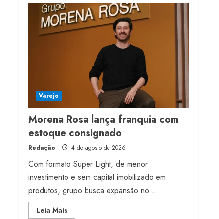
2026
4 de agosto de 2026
4
Projeto testa passaporte
digital na moda nacional
4 de agosto de 2026
5
Varejo
Morena Rosa lança franquia com
estoque consignado
Redação
4 de agosto de 2026
Com formato Super Light, de menor
investimento e sem capital imobilizado em
produtos, grupo busca expansão no...
Read
Leia Mais
more