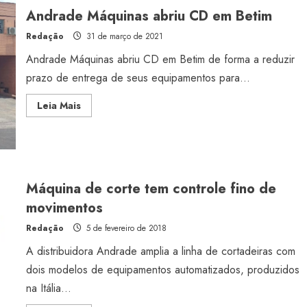
Andrade Máquinas abriu CD em Betim
Redação
31 de março de 2021
Andrade Máquinas abriu CD em Betim de forma a reduzir
prazo de entrega de seus equipamentos para...
Read
Leia Mais
more
about
Andrade
Máquinas
abriu
CD
em
Betim
Máquina de corte tem controle fino de
movimentos
Redação
5 de fevereiro de 2018
A distribuidora Andrade amplia a linha de cortadeiras com
dois modelos de equipamentos automatizados, produzidos
na Itália...