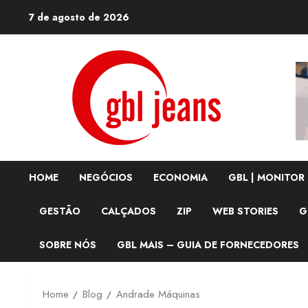
Skip
7 de agosto de 2026
to
content
HOME
NEGÓCIOS
ECONOMIA
GBL | MONITOR
GESTÃO
CALÇADOS
ZIP
WEB STORIES
G
SOBRE NÓS
GBL MAIS – GUIA DE FORNECEDORES
Home
Blog
Andrade Máquinas