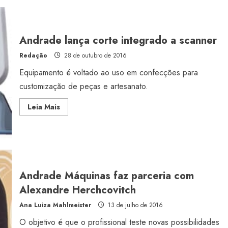
para
jeans
Andrade lança corte integrado a scanner
Redação
28 de outubro de 2016
Equipamento é voltado ao uso em confecções para
customização de peças e artesanato.
Read
Leia Mais
more
about
Andrade
lança
corte
integrado
a
scanner
Andrade Máquinas faz parceria com
Alexandre Herchcovitch
Ana Luiza Mahlmeister
13 de julho de 2016
O objetivo é que o profissional teste novas possibilidades