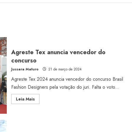
Agreste Tex anuncia vencedor do
concurso
Jussara Maturo
21 de março de 2024
Agreste Tex 2024 anuncia vencedor do concurso Brasil
Fashion Designers pela votação do juri. Falta o voto...
Read
Leia Mais
more
about
Agreste
Tex
anuncia
vencedor
do
concurso