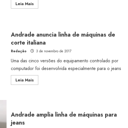
Read
Leia Mais
more
about
Máquina
de
corte
tem
controle
Andrade anuncia linha de máquinas de
fino
de
corte italiana
movimentos
Redação
3 de novembro de 2017
Uma das cinco versões do equipamento controlado por
Estilo
computador foi desenvolvida especialmente para o jeans
Radiant Earth será a cor d
Read
Leia Mais
de 2028 da WGSN
more
about
Radar GBLjeans
24 de março de 2026
Andrade
anuncia
linha
de
máquinas
de
Andrade amplia linha de máquinas para
corte
italiana
jeans