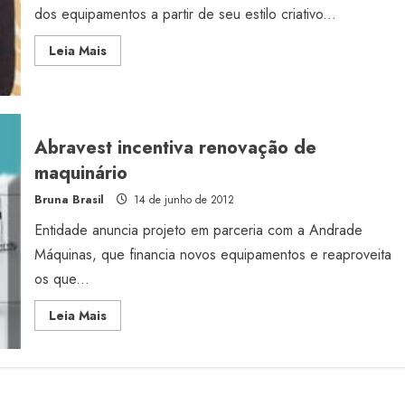
dos equipamentos a partir de seu estilo criativo...
Read
Leia Mais
more
about
Andrade
Máquinas
faz
parceria
com
Abravest incentiva renovação de
Alexandre
Herchcovitch
maquinário
Bruna Brasil
14 de junho de 2012
Entidade anuncia projeto em parceria com a Andrade
Máquinas, que financia novos equipamentos e reaproveita
os que...
Read
Leia Mais
more
about
Abravest
incentiva
renovação
de
maquinário