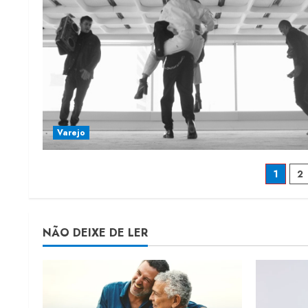
Varejo
Pag
1
2
de
post
NÃO DEIXE DE LER