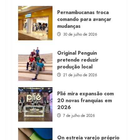
about
Morena
Rosa
Pernambucanas troca
lança
comando para avançar
franquia
com
mudanças
estoque
consignado
30 de julho de 2026
Original Penguin
pretende reduzir
produção local
21 de julho de 2026
Plié mira expansão com
20 novas franquias em
2026
7 de julho de 2026
On estreia varejo próprio