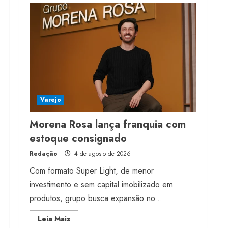
Projeto testa passaporte
digital na moda nacional
4 de agosto de 2026
5
Varejo
Morena Rosa lança franquia com
estoque consignado
Redação
4 de agosto de 2026
Com formato Super Light, de menor
investimento e sem capital imobilizado em
produtos, grupo busca expansão no...
Read
Leia Mais
more