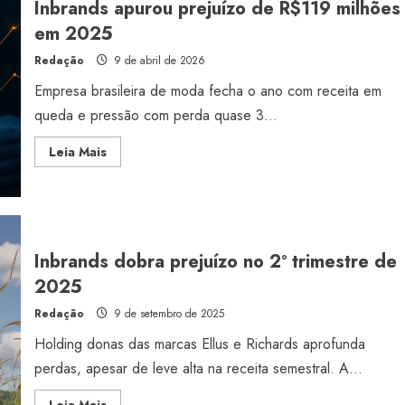
Inbrands apurou prejuízo de R$119 milhões
em 2025
Redação
9 de abril de 2026
Empresa brasileira de moda fecha o ano com receita em
queda e pressão com perda quase 3...
Read
Leia Mais
more
about
Inbrands
apurou
prejuízo
de
R$119
milhões
Inbrands dobra prejuízo no 2º trimestre de
em
2025
2025
Redação
9 de setembro de 2025
Holding donas das marcas Ellus e Richards aprofunda
perdas, apesar de leve alta na receita semestral. A...
Read
Leia Mais