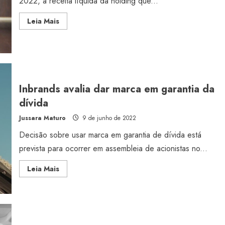
2022, a receita líquida da holding que...
Read
Leia Mais
more
about
Inbrands
volta
a
operar
com
prejuízo
Inbrands avalia dar marca em garantia da
dívida
Jussara Maturo
9 de junho de 2022
Decisão sobre usar marca em garantia de dívida está
prevista para ocorrer em assembleia de acionistas no...
Read
Leia Mais
more
about
Inbrands
avalia
dar
marca
em
garantia