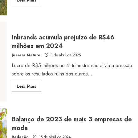
more
about
Inbrands
dobra
prejuízo
no
2º
trimestre
Inbrands acumula prejuízo de R$46
de
2025
milhões em 2024
Jussara Maturo
3 de abril de 2025
Lucro de R$5 milhões no 4º trimestre não alivia a pressão
Estilo
sobre os resultados ruins dos outros...
Radiant Earth será a cor d
Read
Leia Mais
de 2028 da WGSN
more
about
Radar GBLjeans
24 de março de 2026
Inbrands
acumula
prejuízo
de
R$46
Balanço de 2023 de mais 3 empresas de
milhões
em
moda
2024
Redação
15 de abril de 2024