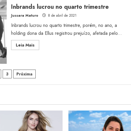
da
Inbrands lucrou no quarto trimestre
dívida
Jussara Maturo
8 de abril de 2021
Inbrands lucrou no quarto trimestre, porém, no ano, a
holding dona da Ellus registrou prejuízo, afetada pelo...
Read
Leia Mais
more
about
Inbrands
lucrou
no
quarto
inação
trimestre
3
Próxima
s