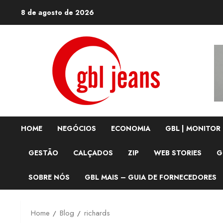
Skip
8 de agosto de 2026
to
content
HOME
NEGÓCIOS
ECONOMIA
GBL | MONITOR
GESTÃO
CALÇADOS
ZIP
WEB STORIES
G
SOBRE NÓS
GBL MAIS – GUIA DE FORNECEDORES
Home
Blog
richards