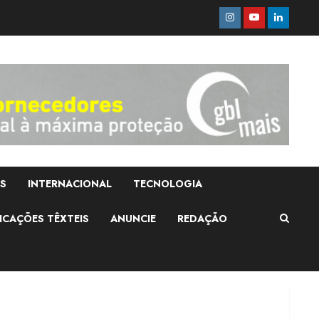
Instagram
Youtube
Linkedi
Moda vende US$63,7
bilhões em produtos
licenciados
6 de agosto de 2026
2
Renata Caixeta assume
S
INTERNACIONAL
TECNOLOGIA
Movimento Sou de
Algodão
ICAÇÕES TÊXTEIS
ANUNCIE
REDAÇÃO
5 de agosto de 2026
3
Fakini prevê R$345
milhões de receita em
2026
4 de agosto de 2026