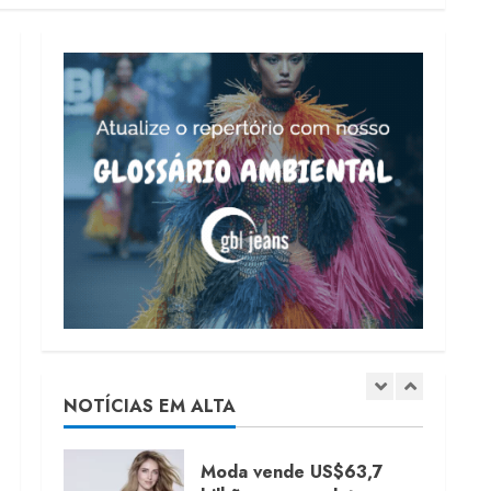
4
Projeto testa passaporte
digital na moda nacional
4 de agosto de 2026
5
Dia dos Pais reforça
retomada da moda no
varejo
7 de agosto de 2026
1
Moda vende US$63,7
bilhões em produtos
licenciados
NOTÍCIAS EM ALTA
6 de agosto de 2026
2