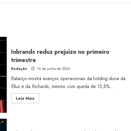
Inbrands reduz prejuízo no primeiro
trimestre
Redação
16 de junho de 2026
Balanço mostra avanços operacionais da holding dona da
Ellus e da Richards, mesmo com queda de 15,8%...
Read
Leia Mais
more
about
Inbrands
reduz
prejuízo
no
primeiro
trimestre