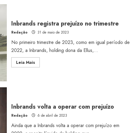
Inbrands
no
trimestre
Inbrands registra prejuízo no trimestre
Redação
31 de maio de 2023
No primeiro trimestre de 2023, como em igual período de
2022, a Inbrands, holding dona da Ellus,...
Read
Leia Mais
more
about
Inbrands
registra
prejuízo
no
trimestre
Inbrands volta a operar com prejuízo
Redação
6 de abril de 2023
Ainda que a Inbrands volta a operar com prejuízo em