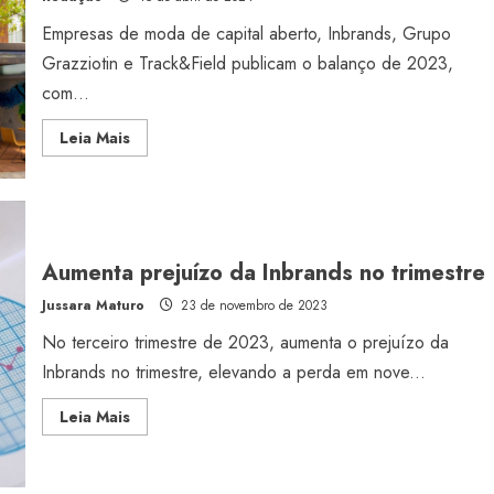
Empresas de moda de capital aberto, Inbrands, Grupo
Grazziotin e Track&Field publicam o balanço de 2023,
com...
Read
Leia Mais
more
about
Balanço
de
2023
de
mais
3
Aumenta prejuízo da Inbrands no trimestre
empresas
de
Jussara Maturo
23 de novembro de 2023
moda
No terceiro trimestre de 2023, aumenta o prejuízo da
Inbrands no trimestre, elevando a perda em nove...
Read
Leia Mais
more
about
Aumenta
prejuízo
da